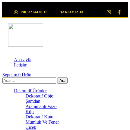
+90 532 644 88 37
HAKKIMIZDA
Anasayfa
İletişim
Sepetim
0
Ürün
Dekoratif Ürünler
Dekoratif Obje
Şamdan
Aranjmanlı Vazo
Küp
Dekoratif Kutu
Mumluk Ve Fener
Çiçek