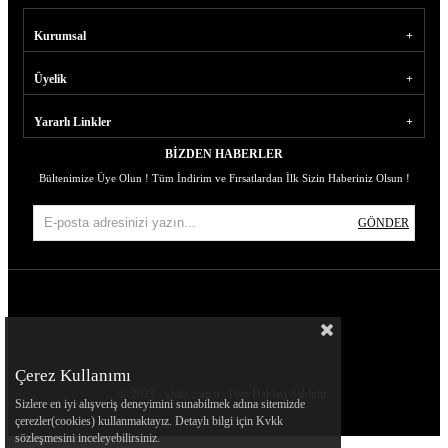
Kurumsal
Üyelik
Yararlı Linkler
BIZDEN HABERLER
Bültenimize Üye Olun ! Tüm İndirim ve Fırsatlardan İlk Sizin Haberiniz Olsun !
GÖNDER
Çerez Kullanımı
© 2023 - ghita.com.tr
Tüm Hakları Saklıdır.
Sizlere en iyi alışveriş deneyimini sunabilmek adına sitemizde
çerezler(cookies) kullanmaktayız. Detaylı bilgi için Kvkk
sözleşmesini inceleyebilirsiniz.