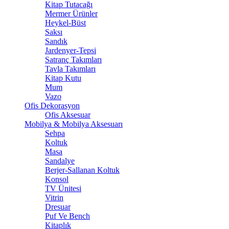
Kitap Tutacağı
Mermer Ürünler
Heykel-Büst
Saksı
Sandık
Jardenyer-Tepsi
Satranç Takımları
Tavla Takımları
Kitap Kutu
Mum
Vazo
Ofis Dekorasyon
Ofis Aksesuar
Mobilya & Mobilya Aksesuarı
Sehpa
Koltuk
Masa
Sandalye
Berjer-Sallanan Koltuk
Konsol
TV Ünitesi
Vitrin
Dresuar
Puf Ve Bench
Kitaplık