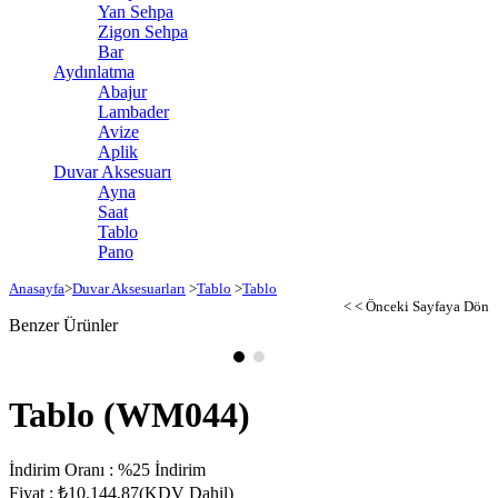
Yan Sehpa
Zigon Sehpa
Bar
Aydınlatma
Abajur
Lambader
Avize
Aplik
Duvar Aksesuarı
Ayna
Saat
Tablo
Pano
Anasayfa
>
Duvar Aksesuarları
>
Tablo
>
Tablo
< < Önceki Sayfaya Dön
Benzer Ürünler
Tablo
(WM044)
İndirim Oranı
:
%
25
İndirim
Fiyat
:
₺10.144,87
(KDV Dahil)